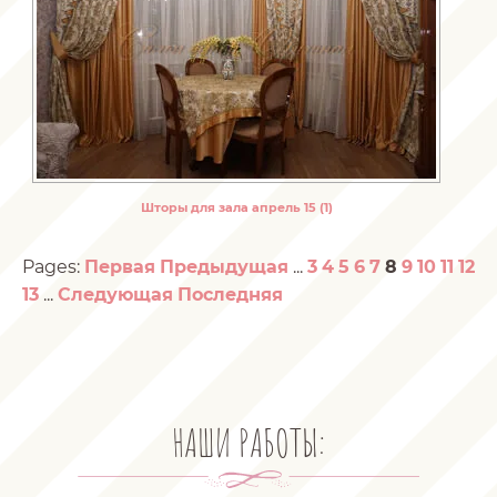
Шторы для зала апрель 15 (1)
Pages:
Первая
Предыдущая
...
3
4
5
6
7
8
9
10
11
12
13
...
Следующая
Последняя
НАШИ РАБОТЫ: