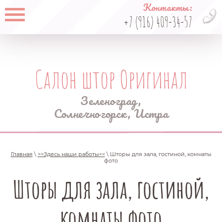
Контакты:
+7 (916) 409-34-57
Салон штор Оригинал
Зеленоград,
Солнечногорск, Истра
Главная
\
>>Здесь наши работы<<
\ Шторы для зала, гостиной, комнаты
фото
Шторы для зала, гостиной,
комнаты фото